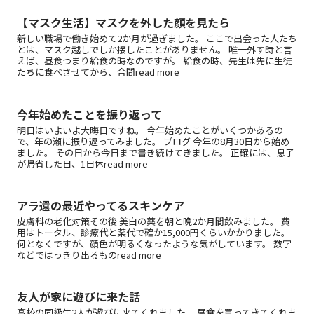
【マスク生活】マスクを外した顔を見たら
新しい職場で働き始めて2か月が過ぎました。 ここで出会った人たち
とは、マスク越しでしか接したことがありません。 唯一外す時と言
えば、昼食つまり給食の時なのですが。 給食の時、先生は先に生徒
たちに食べさせてから、合間read more
今年始めたことを振り返って
明日はいよいよ大晦日ですね。 今年始めたことがいくつかあるの
で、年の瀬に振り返ってみました。 ブログ 今年の8月30日から始め
ました。 その日から今日まで書き続けてきました。 正確には、息子
が帰省した日、1日休read more
アラ還の最近やってるスキンケア
皮膚科の老化対策その後 美白の薬を朝と晩2か月間飲みました。 費
用はトータル、診療代と薬代で確か15,000円くらいかかりました。
何となくですが、顔色が明るくなったような気がしています。 数字
などではっきり出るものread more
友人が家に遊びに来た話
高校の同級生2人が遊びに来てくれました。 昼食を買ってきてくれま