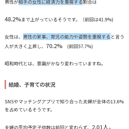
男性が
相手の女性に経済力を重視する
割合は
48.2%
まで上がっているそうです。（前回は41.9%)
女性は、
男性の家事、育児の能力や姿勢を重視する
と言う
70.2%
人が大きく上昇し、
(前回57.7%)
昭和時代とは、意識がかなり変わっていますね。
結婚、子育ての状況
SNSやマッチングアプリで知り合った夫婦が全体の13.6%
を占めているそうです。
2.01人。
夫婦の平均予定子供数は前回と変わらず、