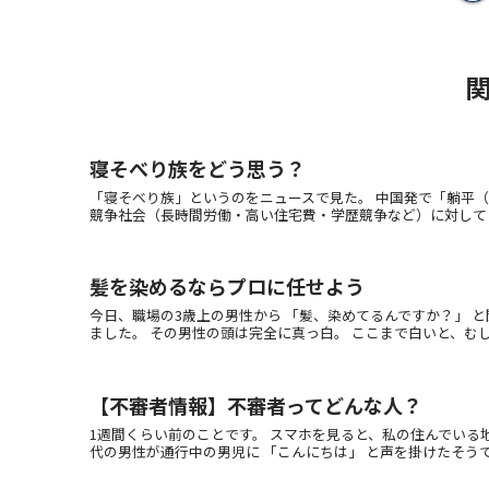
寝そべり族をどう思う？
「寝そべり族」というのをニュースで見た。 中国発で「躺平（
競争社会（長時間労働・高い住宅費・学歴競争など）に対して 「
髪を染めるならプロに任せよう
今日、職場の3歳上の男性から 「髪、染めてるんですか？」 
ました。 その男性の頭は完全に真っ白。 ここまで白いと、むしろ潔い
【不審者情報】不審者ってどんな人？
1週間くらい前のことです。 スマホを見ると、私の住んでいる地
代の男性が通行中の男児に 「こんにちは」 と声を掛けたそうです。