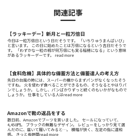
関連記事
【ラッキーデー】新月と一粒万倍日
今日は一粒万倍日という日だそうです。 「いちりゅうまんばいび」
と言います。 この日に始めたことは万倍になるという吉日だそうで
す。 「わずかな一粒の籾が何万倍にも実る稲穂になる」という意味
があるラッキーデーです。 read more
【食料危機】具体的な備蓄方法と備蓄達人の考え方
先日の台風の時には、スーパーの棚からまずパンがなくなったそう
ですね。 火を使わず食べることができるもの、そうなるとやはりパ
ンでしょうか。 しかし、パンばかりずっと続くのもいかがなもので
しょうか。 仕事をしている人はread more
Amazonで靴の返品をする
数日前、Amazonでブーツを買いました。 セールになっていて、
4,450円。 ブラックの無難なデザイン。 レビューをしっかり見て選
んだのに、届いて履いてみると…。 横幅が狭く、左足の指に違和
感。 きっと長時間read more