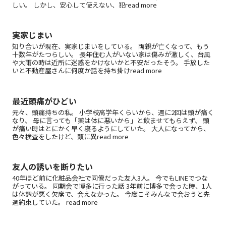
しい。 しかし、安心して使えない、犯read more
実家じまい
知り合いが現在、実家じまいをしている。 両親が亡くなって、もう
十数年がたつらしい。 長年住む人がいない家は傷みが激しく、台風
や大雨の時は近所に迷惑をかけないかと不安だったそう。 手放した
いと不動産屋さんに何度か話を持ち掛けread more
最近頭痛がひどい
元々、頭痛持ちの私。 小学校高学年くらいから、週に2回は頭が痛く
なり、 母に言っても「薬は体に悪いから」と飲ませてもらえず、 頭
が痛い時はとにかく早く寝るようにしていた。 大人になってから、
色々検査をしたけど、頭に異read more
友人の誘いを断りたい
40年ほど前に化粧品会社で同僚だった友人3人。 今でもLINEでつな
がっている。 同期会で博多に行った話 3年前に博多で会った時、1人
は体調が悪く欠席で、会えなかった。 今度こそみんなで会おうと先
週約束していた。 read more