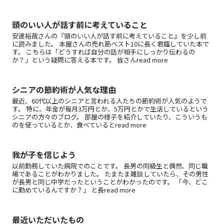
頭のいい人が話す前に考えていること
安達裕哉さんの『頭のいい人が話す前に考えていること』を少し前
に読みました。 本屋さんの売れ筋ベスト10に長く君臨していた本で
す。 こちらは「どうすれば自分の話が相手にしっかり伝わるの
か？」という疑問に答える本です。 皆さんread more
シニアの節約術が人気な理由
最近、60代以上のシニアと言われる人たちの節約術が人気のようで
す。 特に、年金が毎月3万円とか、5万円とかで生活しているという
シニアの方々のブログ。 部屋の様子を紹介していたり、こういうも
のを使っているとか、食べているとread more
我が子を信じよう
以前勤務していた病院でのことです。 長男の同級生と偶然、同じ職
場であることがわかりました。 たまたま雑談していたら、その男性
が長男と同じ中学だったということがわかったのです。 「今、どこ
に勤めているんですか？」 と長read more
最近いただいたもの