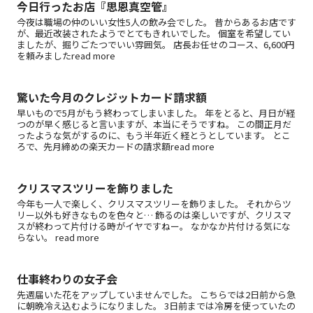
今日行ったお店『思恩真空管』
今夜は職場の仲のいい女性5人の飲み会でした。 昔からあるお店です
が、最近改装されたようでとてもきれいでした。 個室を希望してい
ましたが、掘りごたつでいい雰囲気。 店長お任せのコース、6,600円
を頼みましたread more
驚いた今月のクレジットカード請求額
早いもので5月がもう終わってしまいました。 年をとると、月日が経
つのが早く感じると言いますが、本当にそうですね。 この間正月だ
ったような気がするのに、もう半年近く経とうとしています。 とこ
ろで、先月締めの楽天カードの請求額read more
クリスマスツリーを飾りました
今年も一人で楽しく、クリスマスツリーを飾りました。 それからツ
リー以外も好きなものを色々と… 飾るのは楽しいですが、クリスマ
スが終わって片付ける時がイヤですねー。 なかなか片付ける気にな
らない。 read more
仕事終わりの女子会
先週届いた花をアップしていませんでした。 こちらでは2日前から急
に朝晩冷え込むようになりました。 3日前までは冷房を使っていたの