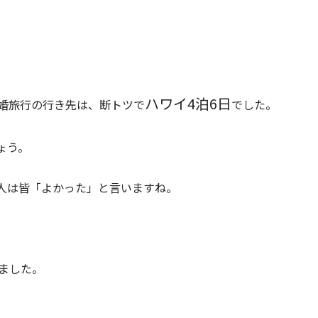
ハワイ4泊6日
新婚旅行の行き先は、断トツで
でした。
ょう。
人は皆「よかった」と言いますね。
いました。