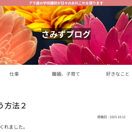
アラ還の学校講師が日々のあれこれを語ります
さみずブログ
仕事
離婚、子育て
好きなこと
う方法２
2025.10.12
てくれました。