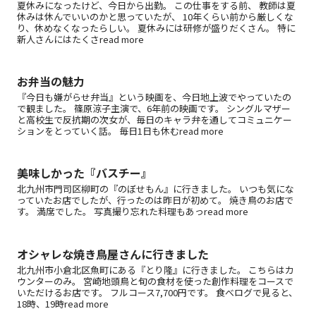
夏休みになったけど、今日から出勤。 この仕事をする前、 教師は夏
休みは休んでいいのかと思っていたが、 10年くらい前から厳しくな
り、休めなくなったらしい。 夏休みには研修が盛りだくさん。 特に
新人さんにはたくさread more
お弁当の魅力
『今日も嫌がらせ弁当』という映画を、今日地上波でやっていたの
で観ました。 篠原涼子主演で、6年前の映画です。 シングルマザー
と高校生で反抗期の次女が、毎日のキャラ弁を通してコミュニケー
ションをとっていく話。 毎日1日も休むread more
美味しかった『バスチー』
北九州市門司区柳町の『のぼせもん』に行きました。 いつも気にな
っていたお店でしたが、行ったのは昨日が初めて。 焼き鳥のお店で
す。 満席でした。 写真撮り忘れた料理もあっread more
オシャレな焼き鳥屋さんに行きました
北九州市小倉北区魚町にある『とり隆』に行きました。 こちらはカ
ウンターのみ。 宮崎地頭鳥と旬の食材を使った創作料理をコースで
いただけるお店です。 フルコース7,700円です。 食べログで見ると、
18時、19時read more