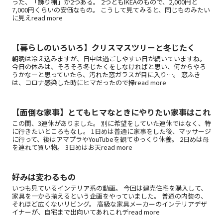
った、「飾り棚」が2つある。 2つともIKEAのもので、2,000円と
7,000円くらいの安価なもの。 こうして見てみると、同じものみたい
に見えread more
【暮らしのいろいろ】クリスマスツリーと冬じたく
朝晩は冷え込みますが、日中は過ごしやすい日が続いていますね。
今日の休みは、そろそろ冬じたくをしなければと思い、何からやろ
うかなーと思っていたら、汚れた窓ガラスが目に入り…。 窓ふき
は、コロナ感染した時にヒマだったので掃read more
【面倒な家事】とてもヒマなときにやりたい家事はこれ
この間、3連休がありました。 別に希望をしていた連休ではなく、特
に行きたいところもなし。 1日めは普通に家事をした後、マッサージ
に行って、後はアマプラやYouTubeを観てゆっくり休養。 2日めは母
を連れて買い物。 3日めはお天read more
好みは変わるもの
いつも見ているインテリア系の動画。 今回は建売住宅を購入して、
家具を一から揃えるという企画をやっていました。 普通の内装の、
それほど広くないリビング。 高級な家具メーカーのインテリアデザ
イナーが、自宅まで出向いてあれこれデread more