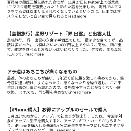
百貨店の銀座三越に訪れた女性が、11月27日にTwitter上で従業員
に“マスク着用を強要された”と訴えた話を見ました。 海外ではマス
クをする姿はあまり見られなくなっているというのに、日本ではマ
スクをしないと白い目で見られるとread more
【島根旅行】星野リゾート『界 出雲』と出雲大社
島根旅行。 界 出雲の夕食は半個室でした。 量は少な目ですが、品
数は多かった。 お酒はだいたい880円以上でやはりお高め。 鍋が出
て、雑炊を食べるとお腹いっぱいになりました。 夕食後、また温泉
に入って、read more
アラ還はあちこちが痛くなるもの
最近、体のあちこちが痛い。 2年近く前に腰を激しく痛めてから、整
骨院に通い続け、よくなったり、悪くなったりを繰り返し。 ここ半
年は介護の仕事から離れたので、腰を酷使することがなくなり小康
状態。 それでも、再び腰を痛めないよread more
【iPhone購入】お得にアップルのセールで購入
１月2日の0時から、アップルで初売りが始まりましたね。 今回は対
象のアップル製品を購入すると、アップルギフトカードがもらえた
り、 iPhoneを購入した先着5万名に辰年をモチーフにしたエアタグが
プレゼントされるなど、 始まread more