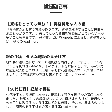
関連記事
【資格をとっても無駄？】資格貧乏な人の話
『資格貧乏』と言う言葉があります。 資格を取得することは時間も
お金もかかります。 苦労してとった資格を実際生かせていない人が
多いことも事実です。 資格貧乏とは Wikipediaによると、資格貧乏と
は、 多くのread more
親の介護 ダメな施設の見分け方
親が要介護状態になって、介護施設を検討しようとする時、どんな
ところを見ればいいのか、そのポイントをお伝えします。 私の父も
以前施設入所しており、実際、私も特別養護老人ホームで働いてい
ました。 その経験からお話し出来ればと思いますread more
【50代転職】経験は最強
50代後半という年齢になって、転職して特別支援学校の講師になり
ました。 教師としての経験がないので、資格はあるけど、普通の学
校で子供に教えるという仕事は絶対に無理。 そこで、教えるのでは
なく、障害のある子供を介護する仕事read more