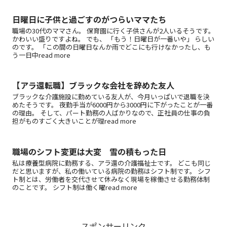
日曜日に子供と過ごすのがつらいママたち
職場の30代のママさん。 保育園に行く子供さんが2人いるそうです。
かわいい盛りですよね。 でも、 「もう！日曜日が一番いや」 らしい
のです。 「この間の日曜日なんか雨でどこにも行けなかったし、も
う一日中read more
【アラ還転職】ブラックな会社を辞めた友人
ブラックな介護施設に勤めている友人が、今月いっぱいで退職を決
めたそうです。 夜勤手当が6000円から3000円に下がったことが一番
の理由。 そして、パート勤務の人ばかりなので、正社員の仕事の負
担がものすごく大きいことが理read more
職場のシフト変更は大変 雪の積もった日
私は療養型病院に勤務する、アラ還の介護福祉士です。 どこも同じ
だと思いますが、私の働いている病院の勤務はシフト制です。 シフ
ト制とは、労働者を交代させて休みなく現場を稼働させる勤務体制
のことです。 シフト制は働く曜read more
スポンサーリンク