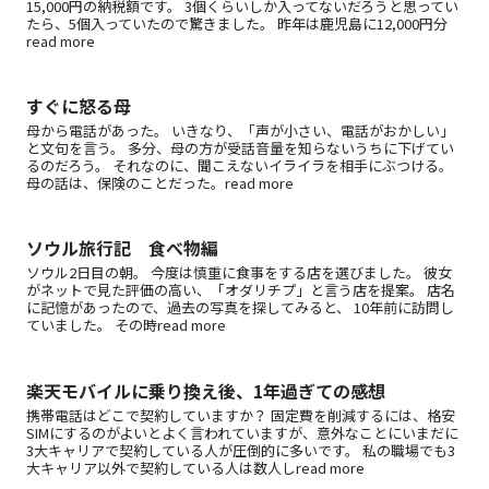
15,000円の納税額です。 3個くらいしか入ってないだろうと思ってい
たら、5個入っていたので驚きました。 昨年は鹿児島に12,000円分
read more
すぐに怒る母
母から電話があった。 いきなり、「声が小さい、電話がおかしい」
と文句を言う。 多分、母の方が受話音量を知らないうちに下げてい
るのだろう。 それなのに、聞こえないイライラを相手にぶつける。
母の話は、保険のことだった。read more
ソウル旅行記 食べ物編
ソウル2日目の朝。 今度は慎重に食事をする店を選びました。 彼女
がネットで見た評価の高い、「オダリチプ」と言う店を提案。 店名
に記憶があったので、過去の写真を探してみると、 10年前に訪問し
ていました。 その時read more
楽天モバイルに乗り換え後、1年過ぎての感想
携帯電話はどこで契約していますか？ 固定費を削減するには、格安
SIMにするのがよいとよく言われていますが、意外なことにいまだに
3大キャリアで契約している人が圧倒的に多いです。 私の職場でも3
大キャリア以外で契約している人は数人しread more