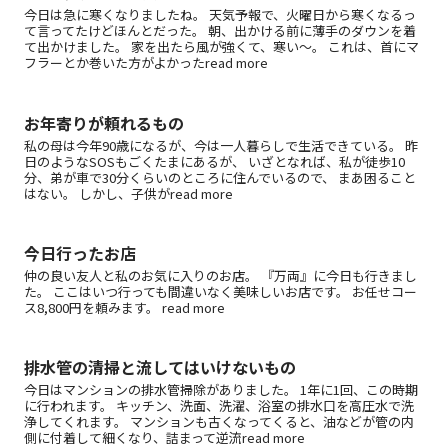
今日は急に寒くなりましたね。 天気予報で、火曜日から寒くなるっ
て言ってたけどほんとだった。 朝、出かける前に薄手のダウンを着
て出かけました。 家を出たら風が強くて、寒い～。 これは、首にマ
フラーとか巻いた方がよかったread more
お年寄りが頼れるもの
私の母は今年90歳になるが、今は一人暮らしで生活できている。 昨
日のようなSOSもごくたまにあるが、 いざとなれば、私が徒歩10
分、弟が車で30分くらいのところに住んでいるので、 まあ困ること
はない。 しかし、子供がread more
今日行ったお店
仲の良い友人と私のお気に入りのお店。 『万両』に今日も行きまし
た。 ここはいつ行っても間違いなく美味しいお店です。 お任せコー
ス8,800円を頼みます。 read more
排水管の清掃と流してはいけないもの
今日はマンションの排水管掃除がありました。 1年に1回、この時期
に行われます。 キッチン、洗面、洗濯、浴室の排水口を高圧水で洗
浄してくれます。 マンションも古くなってくると、油などが管の内
側に付着して細くなり、詰まって逆流read more