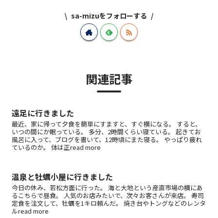
sa-mizuをフォローする
関連記事
遠足に行きました
最近、家に帰って夕食を簡単にすますと、すぐ横になる。 すると、
いつの間にか眠っている。 多分、2時間くらい寝ている。 起きてお
風呂に入って、ブログを書いて、12時頃にまた寝る。 やっぱり疲れ
ているのか。 体は正read more
温泉と牡蠣小屋に行きました
今日の休み、若松方面に行った。 海と大地という産直市場の横にあ
るこちらで昼食。 人気のお店みたいで、次々お客さんが来店。 寿司
定食を注文して、牡蠣を1キロ頼んだ。 焼き台やトングなどのレンタ
ルread more