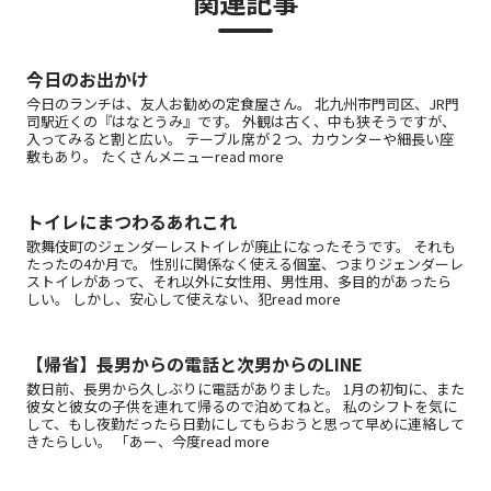
関連記事
今日のお出かけ
今日のランチは、友人お勧めの定食屋さん。 北九州市門司区、JR門
司駅近くの『はなとうみ』です。 外観は古く、中も狭そうですが、
入ってみると割と広い。 テーブル席が２つ、カウンターや細長い座
敷もあり。 たくさんメニューread more
トイレにまつわるあれこれ
歌舞伎町のジェンダーレストイレが廃止になったそうです。 それも
たったの4か月で。 性別に関係なく使える個室、つまりジェンダーレ
ストイレがあって、それ以外に女性用、男性用、多目的があったら
しい。 しかし、安心して使えない、犯read more
【帰省】長男からの電話と次男からのLINE
数日前、長男から久しぶりに電話がありました。 1月の初旬に、また
彼女と彼女の子供を連れて帰るので泊めてねと。 私のシフトを気に
して、もし夜勤だったら日勤にしてもらおうと思って早めに連絡して
きたらしい。 「あー、今度read more