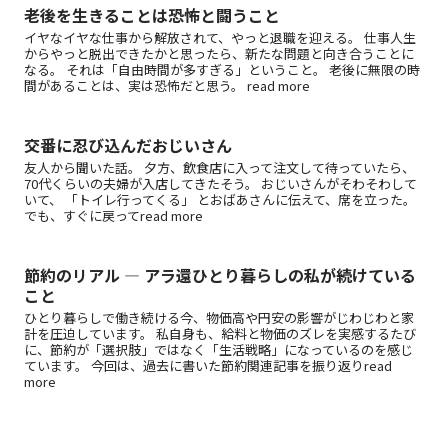
老後を生きることは恐怖と闘うこと
イヤなイヤな仕事から解放されて、やっと退職を迎える。 仕事人生
からやっと脱出できたかと思ったら、新たな問題と向き合うことに
なる。 それは「自由時間が多すぎる」ということ。 老後に無限の時
間があることは、実は恐怖だと思う。 read more
交番に忍び込んだおじいさん
友人から聞いた話。 夕方、飲食店に入って注文して待っていたら、
70代くらいの夫婦が入店してきたそう。 おじいさんがそわそわして
いて、 「トイレ行ってくる」 とおばあさんに伝えて、席を立った。
でも、すぐに戻ってread more
節約のリアル ― アラ還ひとり暮らしの私が続けている
こと
ひとり暮らしで働き続ける今、物価高や円安の影響がじわじわと家
計を圧迫しています。 私自身も、給料と物価のズレを実感するたび
に、節約が「選択肢」ではなく「生活戦略」になっているのを感じ
ています。 今回は、過去に書いた節約関連記事を振り返りread
more