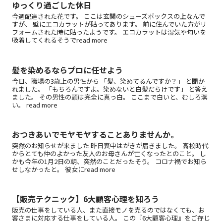
ゆっくり過ごした休日
今週配達された花です。 ここは玄関のシューズボックスの上なんで
すが、 壁にエコカラットが貼ってあります。 前に住んでいた方がリ
フォームされた時に貼ったようです。 エコカラットは湿気や匂いを
吸着してくれるそうでread more
髪を染めるならプロに任せよう
今日、職場の3歳上の男性から 「髪、染めてるんですか？」 と聞か
れました。 「もちろんですよ。染めないと白髪だらけです」 と答え
ました。 その男性の頭は完全に真っ白。 ここまで白いと、むしろ潔
い。 read more
おつきあいでモヤモヤすることありませんか。
突然のお知らせが来ました 昨日喪中はがきが届きました。 高校時代
からとても仲のよかった友人のお母さんが亡くなったとのこと。 し
かも今年の1月2日の朝、突然のことだったそう。 コロナ禍でお知ら
せしなかったと。 彼女にread more
【販売テクニック】6大顧客心理を知ろう
販売の仕事をしている人、また直接モノを売るのではなくても、お
客さまに対応する仕事をしている人。 この『6大顧客心理』をご存じ