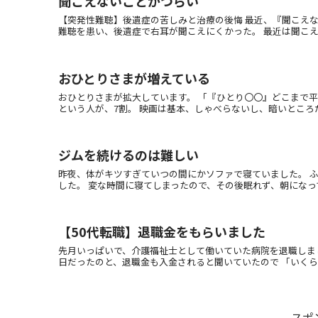
聞こえないことがつらい
【突発性難聴】後遺症の苦しみと治療の後悔 最近、『聞こえな
難聴を患い、後遺症で右耳が聞こえにくかった。 最近は聞こえに
おひとりさまが増えている
おひとりさまが拡大しています。 「『ひとり〇〇』どこまで
という人が、7割。 映画は基本、しゃべらないし、暗いところだし
ジムを続けるのは難しい
昨夜、体がキツすぎていつの間にかソファで寝ていました。 
した。 変な時間に寝てしまったので、その後眠れず、朝になっても
【50代転職】退職金をもらいました
先月いっぱいで、介護福祉士として働いていた病院を退職しまし
日だったのと、退職金も入金されると聞いていたので 「いくら入っ
スポ