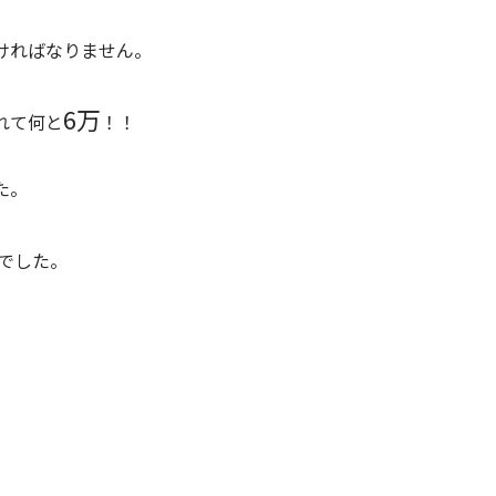
ければなりません。
6万
れて何と
！！
た。
でした。