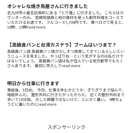
オシャレな焼き鳥屋さんに行きました
北九州市小倉北区魚町にある『とり隆』に行きました。 こちらはカ
ウンターのみ。 宮崎地頭鳥と旬の食材を使った創作料理をコースで
いただけるお店です。 フルコース7,700円です。 食べログで見ると、
18時、19時read more
【高級食パンと台湾カステラ】ブームはいつまで？
高級食パン店 高級食パン店が少しずつ倒産してきているらしいとい
うニュースを見ました。 やっぱりね…という気がするのは私だけで
はないでしょう。 高級食パン店は私が住んでいる地方都市でもたく
さんあります。 最初に参入してread more
明日から仕事に行きます
事故後、5日め。 今日、仕事を休むかどうか、ぎりぎりまで悩んで、
結局休んだ。 整形外科に行きたかったからだ。 近くの整形外科まで
歩いて10分弱。 大した距離ではないけど、とにかく暑い。 9時ちょ
うどに着いたのにread more
スポンサーリンク