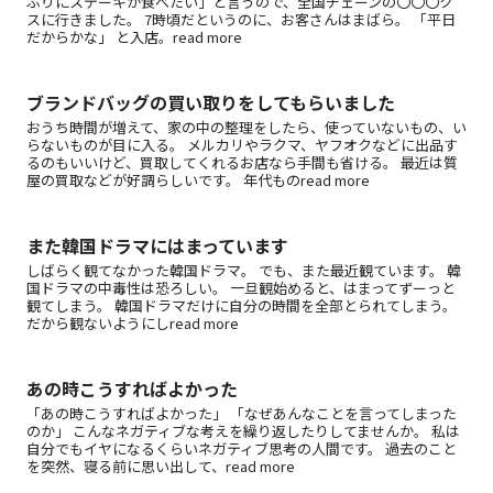
ぶりにステーキが食べたい」と言うので、全国チェーンの〇〇〇ク
スに行きました。 7時頃だというのに、お客さんはまばら。 「平日
だからかな」 と入店。read more
ブランドバッグの買い取りをしてもらいました
おうち時間が増えて、家の中の整理をしたら、使っていないもの、い
らないものが目に入る。 メルカリやラクマ、ヤフオクなどに出品す
るのもいいけど、買取してくれるお店なら手間も省ける。 最近は質
屋の買取などが好調らしいです。 年代ものread more
また韓国ドラマにはまっています
しばらく観てなかった韓国ドラマ。 でも、また最近観ています。 韓
国ドラマの中毒性は恐ろしい。 一旦観始めると、はまってずーっと
観てしまう。 韓国ドラマだけに自分の時間を全部とられてしまう。
だから観ないようにしread more
あの時こうすればよかった
「あの時こうすればよかった」 「なぜあんなことを言ってしまった
のか」 こんなネガティブな考えを繰り返したりしてませんか。 私は
自分でもイヤになるくらいネガティブ思考の人間です。 過去のこと
を突然、寝る前に思い出して、read more