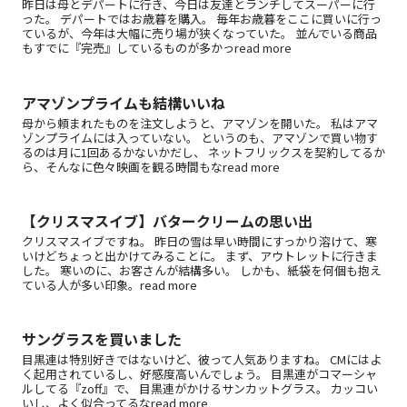
昨日は母とデパートに行き、今日は友達とランチしてスーパーに行
った。 デパートではお歳暮を購入。 毎年お歳暮をここに買いに行っ
ているが、今年は大幅に売り場が狭くなっていた。 並んでいる商品
もすでに『完売』しているものが多かっread more
アマゾンプライムも結構いいね
母から頼まれたものを注文しようと、アマゾンを開いた。 私はアマ
ゾンプライムには入っていない。 というのも、アマゾンで買い物す
るのは月に1回あるかないかだし、 ネットフリックスを契約してるか
ら、そんなに色々映画を観る時間もなread more
【クリスマスイブ】バタークリームの思い出
クリスマスイブですね。 昨日の雪は早い時間にすっかり溶けて、寒
いけどちょっと出かけてみることに。 まず、アウトレットに行きま
した。 寒いのに、お客さんが結構多い。 しかも、紙袋を何個も抱え
ている人が多い印象。read more
サングラスを買いました
目黒連は特別好きではないけど、彼って人気ありますね。 CMにはよ
く起用されているし、好感度高いんでしょう。 目黒連がコマーシャ
ルしてる『zoff』で、 目黒連がかけるサンカットグラス。 カッコい
いし、よく似合ってるなread more