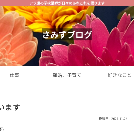
アラ還の学校講師が日々のあれこれを語ります
さみずブログ
仕事
離婚、子育て
好きなこと
います
2021.11.24
す。