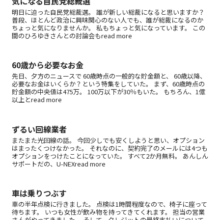
気になる自民党総裁選
明日に迫った自民党総裁選。 誰が新しい総裁になると思いますか？
普段、ほとんど政治に興味関心のない人でも、誰が総裁になるのか
ちょっと気になりませんか。 私もちょっと気になっています。 この
間のひろゆきさんとの討論会もread more
60歳から必要なお金
先日、夕方のニュースで 60歳時点の一般的な貯金額と、 60歳以降、
必要なお金はいくらか？という特集をしていた。 まず、60歳時点の
貯金額の中央値は475万。 100万以下が30％もいた。 もちろん、1億
以上とread more
ずるい回線業者
またまた光回線の話。 今回少しでも安くしようと思い、オプション
はまったくつけなかった。 それなのに、契約完了のメールには4つも
オプションをつけたことになっていた。 すべて2か月無料。 あんしん
サポートだの、U-NEXread more
車は乗りつぶす
車の半年点検に行きました。 点検は1時間程度なので、椅子に座って
待ちます。 いつも女性が飲み物を持ってきてくれます。 担当の営業
さんがやってきました。 そして、クレジットの最終支払いについて