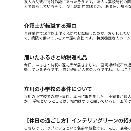
友人の父親が特殊詐欺にあったそうです。 友人は高校時代の
人で暮らしているそう。 少し認知症気味とか。 ある日、知らない
介護士が転職する理由
介護業界で10年以上働く私がなぜ転職したのか、お話ししたい
て、病院で働いているアラ還の女性です。 特別養護老人ホームで8
届いたふるさと納税返礼品
今日、ふるさと納税の返礼品が届きました。 宮崎県都城市の
得しているそうです。 肉と焼酎が人気のようですね。 私はこちらに
立川の小学校の事件について
立川の小学校での暴行事件、本当に驚きました。 不審者が侵
か。 学校というところは、校門はずっと開いているし、玄関は一応
【休日の過ごし方】インテリアグリーンの紹
こちらはミルクブッシュという名前の植物です。 先日、温泉