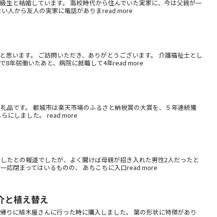
同級生と結婚しています。 高校時代から住んでいた実家に、今は父親が一
人から友人の実家に電話がありまread more
と思います。 ご訪問いただき、ありがとうございます。 介護福祉士とし
年弱働いたあと、病院に就職して4年read more
返礼品です。 都城市は楽天市場のふるさと納税賞の大賞を、５年連続獲
しました。 read more
入したとの報道でしたが、よく聞けば母親が招き入れた男性2人だったと
閉まってはいるものの、 あちこちに入口read more
介と植え替え
の帰りに植木屋さんに行った時に購入しました。 葉の形状に特徴があり