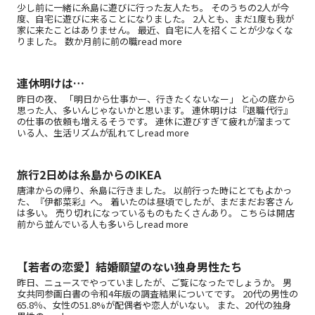
少し前に一緒に糸島に遊びに行った友人たち。 そのうちの2人が今
度、自宅に遊びに来ることになりました。 2人とも、まだ1度も我が
家に来たことはありません。 最近、自宅に人を招くことが少なくな
りました。 数か月前に前の職read more
連休明けは…
昨日の夜、 「明日から仕事かー、行きたくないなー」 と心の底から
思った人、多いんじゃないかと思います。 連休明けは『退職代行』
の仕事の依頼も増えるそうです。 連休に遊びすぎて疲れが溜まって
いる人、生活リズムが乱れてしread more
旅行2日めは糸島からのIKEA
唐津からの帰り、糸島に行きました。 以前行った時にとてもよかっ
た、『伊都菜彩』へ。 着いたのは昼頃でしたが、まだまだお客さん
は多い。 売り切れになっているものもたくさんあり。 こちらは開店
前から並んでいる人も多いらしread more
【若者の恋愛】結婚願望のない独身男性たち
昨日、ニュースでやっていましたが、ご覧になったでしょうか。 男
女共同参画白書の令和4年版の調査結果についてです。 20代の男性の
65.8％、女性の51.8%が配偶者や恋人がいない。 また、20代の独身