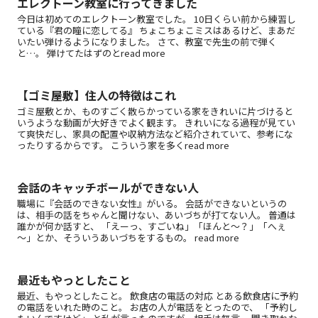
エレクトーン教室に行ってきました
今日は初めてのエレクトーン教室でした。 10日くらい前から練習し
ている『君の瞳に恋してる』 ちょこちょこミスはあるけど、まあだ
いたい弾けるようになりました。 さて、教室で先生の前で弾く
と…。 弾けてたはずのとread more
【ゴミ屋敷】住人の特徴はこれ
ゴミ屋敷とか、ものすごく散らかっている家をきれいに片づけると
いうような動画が大好きでよく観ます。 きれいになる過程が見てい
て爽快だし、家具の配置や収納方法など紹介されていて、参考にな
ったりするからです。 こういう家を多くread more
会話のキャッチボールができない人
職場に『会話のできない女性』がいる。 会話ができないというの
は、相手の話をちゃんと聞けない、あいづちが打てない人。 普通は
誰かが何か話すと、 「えーっ、すごいね」「ほんと～？」「へぇ
～」とか、そういうあいづちをするもの。 read more
最近もやっとしたこと
最近、もやっとしたこと。 飲食店の電話の対応 とある飲食店に予約
の電話をいれた時のこと。 お店の人が電話をとったので、 「予約し