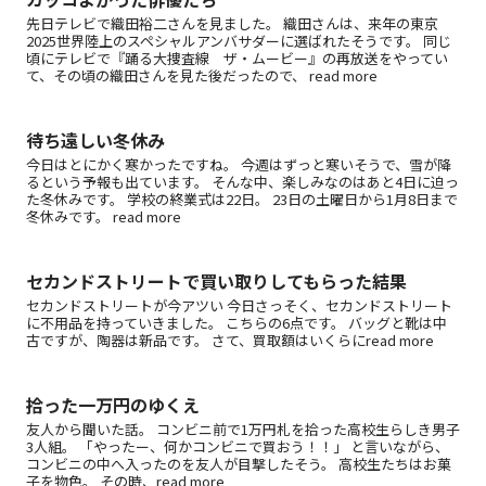
先日テレビで織田裕二さんを見ました。 織田さんは、来年の東京
2025世界陸上のスペシャルアンバサダーに選ばれたそうです。 同じ
頃にテレビで『踊る大捜査線 ザ・ムービー』の再放送をやってい
て、その頃の織田さんを見た後だったので、 read more
待ち遠しい冬休み
今日はとにかく寒かったですね。 今週はずっと寒いそうで、雪が降
るという予報も出ています。 そんな中、楽しみなのはあと4日に迫っ
た冬休みです。 学校の終業式は22日。 23日の土曜日から1月8日まで
冬休みです。 read more
セカンドストリートで買い取りしてもらった結果
セカンドストリートが今アツい 今日さっそく、セカンドストリート
に不用品を持っていきました。 こちらの6点です。 バッグと靴は中
古ですが、陶器は新品です。 さて、買取額はいくらにread more
拾った一万円のゆくえ
友人から聞いた話。 コンビニ前で1万円札を拾った高校生らしき男子
3人組。 「やったー、何かコンビニで買おう！！」 と言いながら、
コンビニの中へ入ったのを友人が目撃したそう。 高校生たちはお菓
子を物色。 その時、read more