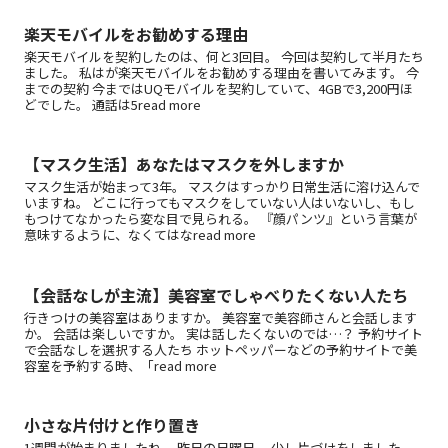
楽天モバイルをお勧めする理由
楽天モバイルを契約したのは、何と3回目。 今回は契約して半月たち
ました。 私はが楽天モバイルをお勧めする理由を書いてみます。 今
までの契約 今まではUQモバイルを契約していて、4GBで3,200円ほ
どでした。 通話は5read more
【マスク生活】あなたはマスクを外しますか
マスク生活が始まって3年。 マスクはすっかり日常生活に溶け込んで
いますね。 どこに行ってもマスクをしていない人はいないし、もし
もつけてなかったら変な目で見られる。 『顔パンツ』という言葉が
意味するように、なくてはなread more
【会話なしが主流】美容室でしゃべりたくない人たち
行きつけの美容室はありますか。 美容室で美容師さんと会話します
か。 会話は楽しいですか。 実は話したくないのでは…？ 予約サイト
で会話なしを選択する人たち ホットペッパーなどの予約サイトで美
容室を予約する時、「read more
小さな片付けと作り置き
1週間が始まりましたね。 昨日の日曜日。 少し片づけをしました。