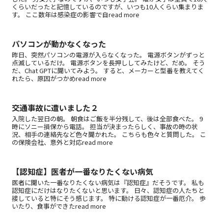
くらいだったと記憶しているのですが、いつも10人くらい集まりま
す。 ここ数年は感染症の影響で自read more
パソコンが動かなくなった
昨日、突然パソコンの電源が入らなくなった。 電源ボタンがずっと
点滅しているだけ。 電源ボタンを長押ししてみたけど、だめ。 そう
だ、Chat GPTに聞いてみよう。 すると、メーカーと型番を教えてく
れたら、原因がつかめread more
交通事故に遭いました２
入院した翌日の朝。 朝食はご飯を半分残して、後は全部食べた。 9
時にソニー損保から電話。 担当が決まったらしく、事故の時の状
況、相手の連絡先など色々聞かれた。 こちらも色々と質問した。 こ
の保険会社、意外と対応read more
【認知症】医者が一番なりたくない病気
医者に聞いた一番なりたくない病気は『認知症』だそうです。 私も
認知症にだけはなりたくないと思います。 日々、認知症の人たちと
接していると特にそう感じます。 特に動ける認知症が一番厄介。 歩
いたり、食事ができたread more