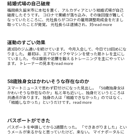
結婚式場の自己破産
福岡県久留米市に本社を置く、アルカディアという結婚式場が自己
破産したそうです。 コロナで業績が落ち込み、その後回復が難しく
なっていたところに、元社長らがコロナの雇用調整助成金をだまし
取っていたことが発覚。 元社長らは逮捕され、対read more
運動のすごい効果
週3回のジム通いを続けています。 今月入会して、今日で10回めにな
りました。 最初は、エアロバイクやマシンを使った筋トレを主にし
ていました。 今は腹筋や足腰を鍛えるトレーニングを主にやってい
ます。 トレーナーの見本をread more
58歳独身女はかわいそうな存在なのか
スマートニュースで思わず釘付けになった見出し。 「58歳独身女は
かわいそうな存在なのか」 私と年も近いし、独身だというところは
共通点があります。 独身の人は「結婚できなかった」のではなく、
「結婚しなかった」というだけです。read more
パスポートができた
パスポートを申請してから2週間たった。 「できあがりました」とい
うメールが来るかなと思っていたけど、来ない。 マイナポータルに