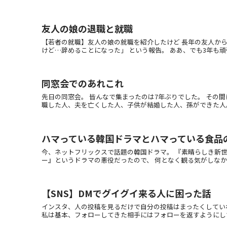
友人の娘の退職と就職
【若者の就職】友人の娘の就職を紹介したけど 長年の友人か
けど…辞めることになった」 という報告。 ああ、でも3年も頑張
同窓会でのあれこれ
先日の同窓会。 皆んなで集まったのは7年ぶりでした。 その
職した人、夫を亡くした人、子供が結婚した人、孫ができた人。 早
ハマっている韓国ドラマとハマっている食品
今、ネットフリックスで話題の韓国ドラマ。 『素晴らしき新世
ー』というドラマの悪役だったので、 何となく観る気がしなかった
【SNS】DMでグイグイ来る人に困った話
インスタ、人の投稿を見るだけで自分の投稿はまったくしてい
私は基本、フォローしてきた相手にはフォローを返すようにしていま