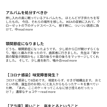
アルバムを処分すべきか
押し入れの奥に眠っているアルバムたち。 ほとんどが子供たちを写
したもの。 今日、それらの場所を移した。 IKEAの収納に入れて、ク
ローゼットの下のデッドスペースへ。 移す時に、ついつい誘惑に負
けて、中read more
顎関節症になりました
どうも、顎関節症になったようです。 少し前から口が開けずらくな
り、噛むと痛みがあったので、歯医者に行きました。 先生は「首や
肩の緊張が原因かも」と耳の後ろや首の後ろをマッサージしてくれ
ました。 そして、少し歯を削り、噛み合read more
【コロナ感染】味覚障害発生？
コロナに感染して6日めです。 相変わらず、せきが結構出ます。 おと
といの夜、誕生日のお祝いにと友人からもらったケーキを食べてい
た時、 「あれ、ここのケーキってこんなに甘さ控えめだったっ
け？」 濃厚なチョコケーread more
【アラ還】若いこと 年をとるということ