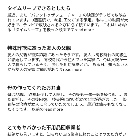
タイムリープできるとしたら
最近、また「バックトゥザフューチャー」の映画がテレビで放映さ
れています。 3週連続で、今週3回めがある予定。 私はこの映画が大
好きで、テレビで放映されるたびに必ず観ています。 これはいわゆ
る『タイムリープ』を扱った映画ですread more
特殊詐欺に遭った友人の父親
友人の父親が特殊詐欺にあったそうです。 友人は高校時代の同級生
と結婚しています。 高校時代から住んでいた実家に、今は父親が一
人で暮らしているそう。 少し認知症気味とか。 ある日、知らない人
から友人の実家に電話がありまread more
母の作ってくれたお弁当
母は88歳。 昨年転倒して入院し、その後も一進一退を繰り返し、ま
た骨折し、その後回復。 整骨院に通い始めて1年が過ぎました。 整
骨院の治療が本人に合っていたのでしょう。 最近は痛みもなくなっ
たそうです。 以前のread more
とてもヤバかった不用品回収業者
結論から言いますと、知らない回収業者に頼むことはやめた方がい