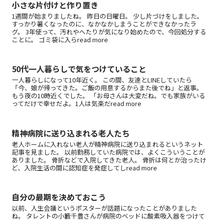
小さな片付けと作り置き
1週間が始まりましたね。 昨日の日曜日。 少し片づけをしました。
すっかり暑くなったのに、なかなかしまうことができなかったラ
グ。 3年使って、汚れやへたりが気になり始めたので、今回処分する
ことに。 ゴミ袋に入らread more
50代一人暮らしで気をつけていること
一人暮らしになって10年近く。 この間、友達とLINEしていたら
「今、娘が帰ってきた。ご飯の用意するからまた後でね」と返事。
もう夜の10時近くでした。 「お母さんは大変だね。でも家族がいる
ってだけで幸せだよ。1人は気楽だread more
精神病院に送り込まれる老人たち
老人ホームに入れない老人が精神病院に送り込まれるというネット
記事を見ました。 以前勤務していた病院では、よくこういうことが
ありました。 骨折などで入院してきた老人。 骨折は何とか治ったけ
ど、入院生活の間に認知症を発症してしread more
自分の最期を決めておこう
以前、人生会議というポスターが話題になったことがありました
ね。 タレントの小籔千豊さんが病院のベッドに酸素吸入器をつけて