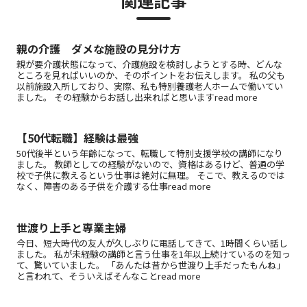
関連記事
親の介護 ダメな施設の見分け方
親が要介護状態になって、介護施設を検討しようとする時、どんな
ところを見ればいいのか、そのポイントをお伝えします。 私の父も
以前施設入所しており、実際、私も特別養護老人ホームで働いてい
ました。 その経験からお話し出来ればと思いますread more
【50代転職】経験は最強
50代後半という年齢になって、転職して特別支援学校の講師になり
ました。 教師としての経験がないので、資格はあるけど、普通の学
校で子供に教えるという仕事は絶対に無理。 そこで、教えるのでは
なく、障害のある子供を介護する仕事read more
世渡り上手と専業主婦
今日、短大時代の友人が久しぶりに電話してきて、1時間くらい話し
ました。 私が未経験の講師と言う仕事を1年以上続けているのを知っ
て、驚いていました。 「あんたは昔から世渡り上手だったもんね」
と言われて、そういえばそんなことread more