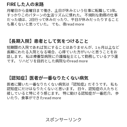
FIREした人の末路
月曜日から金曜日まで働き、土日が休みという仕事に転職して3年。
すっかりこのパターンの生活リズムに慣れた。 不規則な勤務の仕事
だった頃は、2日行って休みだったり、平日が休みだったりすること
も悪くないと思っていた。 でも、夜read more
【長期入院】患者として気をつけること
短期間の入院であれば気にすることはありませんが、1ヵ月以上など
長期にわたる入院となる場合、心得ていた方がいいと思うことをお
話します。 私は療養型病院に介護福祉士として勤務しているアラ還
です。 リハビリを目的とした病院なのread more
【認知症】医者が一番なりたくない病気
医者に聞いた一番なりたくない病気は『認知症』だそうです。 私も
認知症にだけはなりたくないと思います。 日々、認知症の人たちと
接していると特にそう感じます。 特に動ける認知症が一番厄介。 歩
いたり、食事ができたread more
スポンサーリンク