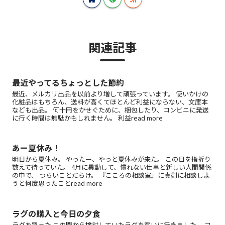
関連記事
最近やってるちょっとした節約
最近、メルカリ出品を以前より増して頑張っています。 使いかけの
化粧品はもちろん、送料が高くてほとんど利益にならない、文庫本
なども出品。 何十円をかせぐために、梱包したり、コンビニに発送
に行く時間は無駄かもしれません。 利益read more
あー夏休み！
明日から夏休み。 やったー、やっと夏休みが来た。 この日を指折り
数えて待っていた。 4月に異動して、慣れない仕事と新しい人間関係
の中で、 つらいことだらけ。 『こころの相談室』に真剣に相談しよ
うと何度思ったことread more
ラグの購入と今日の夕食
ラグを買った この間から検討していたラグを買いに行きました。 フ