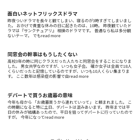
面白いネットフリックスドラマ
昨夜ついドラマを長々と観てしまい、寝るのが3時すぎてしまいまし
た。 おかげで貴重な休みの日に起きたのは、10時。 昨夜観ていたド
ラマは『サンクチュアリ』 相撲のドラマです。 普通なら私は多分観
ないテーマ。 でもread more
同窓会の幹事はもうしたくない
高校3年の時に同じクラスだった人たちと同窓会をすることになりま
した。 男女共学なのですが、いつも女子会。 確か女子は全員で18人
くらいだったと記憶しているのですが、いつも10人くらい集まりま
す。 ここ数年は感染症の影響で自read more
デパートで買うお歳暮の意味
今年も母から 「お歳暮買うから連れていって」 と頼まれました。 こ
の時期になると特に土日、デパートは混みあいます。 昨年までは平
日の休みが結構あったので、平日を狙ってデパートに行っていたので
すが。 今年になってread more