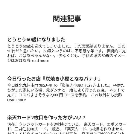
関連記事
とうとう60歳になりました
とうとう60歳を迎えてしまいました。 まだ実感はありません。 まだ
50代だと思いたい。 60歳というのは、不思議な年です。 世間的に見
れば、おばあちゃんかな…。 少なくとも、子供の頃の60歳のイメー
ジはおばあちread more
今日行ったお店『炭焼き小屋とななバナナ』
今日は北九州市門司区中町の『炭焼き小屋』に行きました。 子供た
ちがまだ家にいる頃、元ダンナと一緒によく行ったお店。 ネットで
見て、コスパよさそうな2,000円コースを予約。 これ以外にも皮酢
read more
楽天カード2枚目を作った方がいい？
現在、クレジットカードを3枚持っている。 楽天カード、エポスカー
ド、三井住友NLカード。 最近、「楽天カード、2枚目を作りません
か？」というキャンペーンハガキが来た。 作るだけで6000ポイント