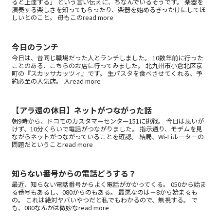
ると上達する」 という言い伝えに、ちなんでいるそうです。 楽器を
演奏する楽しさを知ってもらったり、楽器を始めるきっかけにしてほ
しいとのこと。 母もこのread more
今日のランチ
今日は、昔同じ職場だった人とランチしました。 10数年前に行った
ことのある、こちらのお店に行ってみました。 北九州市小倉北区京
町の『スカッサカッツィ』です。 生パスタを食べさせてくれる、予
約必至の人気店。 入read more
【アラ還の休日】ネットがつながった話
朝9時から、ドコモのカスタマーセンター151に挑戦。 今日は思いが
けず、10分くらいで電話がつながりました。 指示通り、モデムを見
ながらネットがつながっていることを確認。 結局、Wi-Fiルーターの
問題だということread more
知らない番号からの電話どうする？
最近、知らない電話番号からよく電話がかかってくる。 050から始ま
る番号もあるし、080からのもある。 最悪なのは＋8から始まるも
の。 これは絶対ヤバいやつだと私でもわかるので、無視する。 で
も、080なんかは微妙なread more