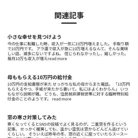
関連記事
小さな幸せを見つけよう
今の仕事に転職した時、収入が一気に10万円増えました。 手取り額
で10万円です。 アラ還で収入が急に10万増えるなんて、そんな美味
しい話、滅多にないですよね。 信じられなかったし、嬉しかった。
毎月10万も収入が増えread more
母ももらえる10万円の給付金
10万円の支給書類が来た せっかちな私の母からまた電話。 「10万円
もらえるやつ、手紙が来たから書いて。私にはよくわからん」 いつ
もながら説明が雑。 どうも、住民税非課税世帯に対する臨時特別給
付金のことのようです。 read more
窓の寒さ対策してみた
寒くなってくるとSNSの投稿でよく見るのが、二重窓を作るという
記事。 せっかく暖房しても、温かい空気は窓からどんどん逃げてい
くらしい。 そういえば昨年の冬、窓の近くに座っていたらスースー