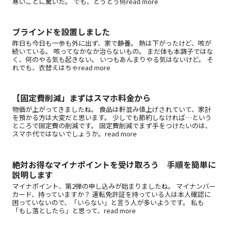
寒いことに驚いた。 でも、とうとう何read more
ブラインドを設置しました
昨日も今日も一歩も外に出ず、家で静養。 熱は下がったけど、咳が
続いている。 咳ってなかなか治らないもの。 まだ体も本調子ではな
く、何のやる気も起きない。 いつもあんまりやる気はないけど。 そ
れでも、衣替えはちゃread more
【固定費削減」まずはスマホ料金から
物価が上がってきましたね。 食品は軒並み値上げされていて、家計
を預かる方は大変だと思います。 少しでも節約しなければ…という
ところで固定費の削減です。 固定費削減でまず手をつけたいのは、
スマホ代ではないでしょうか。read more
絶対お得なマイナポイントを受け取ろう 手順を簡単に
説明します
マイナポイント、第2弾の申し込みが始まりましたね。 マイナンバー
カード、持っていますか？ 運転免許証を持っている人は本人確認に
困っていないので、「いらない」と言う人が多いようです。 私も
「もし落としたら」と思って、read more