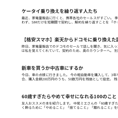
ケータイ乗り換えを繰り返す人たち
最近、家電量販店に行くと、携帯各社のセールスがすごい。 季
わず、SIMだけを短期間で契約し、解約を繰り返すことを 『ホッピ
【格安スマホ】楽天からドコモに乗り換えた
昨日、家電量販店でのドコモのセールで話しを聞き、気に入っ
は私を覚えてくれていて、契約のため、奥のカウンターへ。 別の
新車を買うか中古車にするか
今日、車の点検に行きました。 今の軽自動車を購入して、3年
合、購入金額200万円のうち、50数万円を残価として設定。 残りの
60歳すぎたらやめて幸せになれる100のこと
友人おススメの本を紹介します。 中尾ミエさんの「60歳すぎた
く飾るために「やめること」「捨てること」「離れること」を紹介し