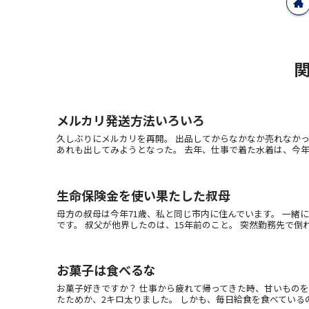
メルカリ発送方法いろいろ
久しぶりにメルカリを再開。 出品してからなかなか売れなか
あれも出してみようとなった。 去年、仕事で着た水着は、今年新調
生命保険金を使い果たした叔母
母方の叔母は今年71歳、私と同じ市内に住んでいます。 一緒
です。 叔父が他界したのは、15年前のこと。 突然勤務先で倒れ、
お菓子は食べるな
お菓子好きですか？ 仕事から疲れて帰ってきた時、甘いもの
たためか、2キロ太りました。 しかも、毎日給食を食べているので栄