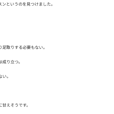
スンというのを見つけました。
り足取りする必要もない。
は成り立つ。
ない。
に甘えそうです。