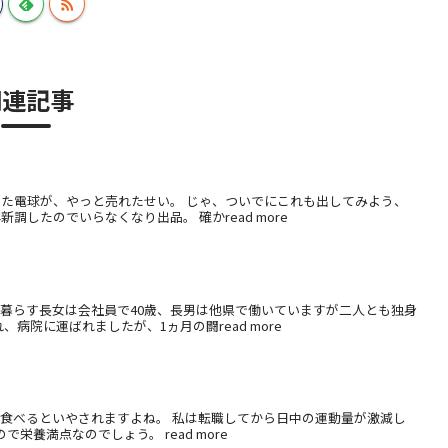
関連記事
った電球が、やっと売れたせい。 じゃ、ついでにこれも出してみよう、
したのでいらなくなり出品。 確かread more
に暮らす長女は会社員で40歳、長男は他県で働いていますが二人とも独身
病院に運ばれましたが、1ヵ月の闘read more
を食べるといやされますよね。 私は転職してから日中の運動量が激減し
養満点なのでしょう。 read more