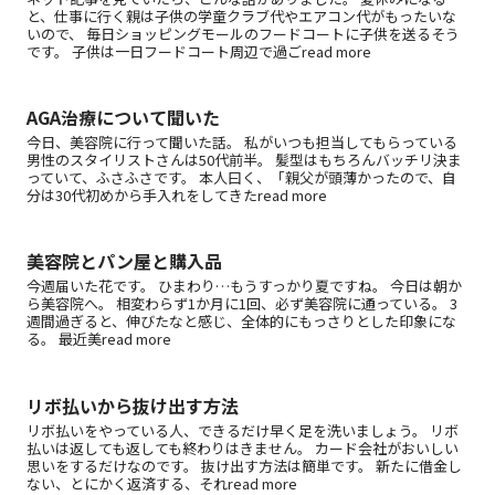
と、仕事に行く親は子供の学童クラブ代やエアコン代がもったいな
いので、 毎日ショッピングモールのフードコートに子供を送るそう
です。 子供は一日フードコート周辺で過ごread more
AGA治療について聞いた
今日、美容院に行って聞いた話。 私がいつも担当してもらっている
男性のスタイリストさんは50代前半。 髪型はもちろんバッチリ決ま
っていて、ふさふさです。 本人曰く、「親父が頭薄かったので、自
分は30代初めから手入れをしてきたread more
美容院とパン屋と購入品
今週届いた花です。 ひまわり…もうすっかり夏ですね。 今日は朝か
ら美容院へ。 相変わらず1か月に1回、必ず美容院に通っている。 3
週間過ぎると、伸びたなと感じ、全体的にもっさりとした印象にな
る。 最近美read more
リボ払いから抜け出す方法
リボ払いをやっている人、できるだけ早く足を洗いましょう。 リボ
払いは返しても返しても終わりはきません。 カード会社がおいしい
思いをするだけなのです。 抜け出す方法は簡単です。 新たに借金し
ない、とにかく返済する、それread more