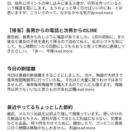
日、役所にポイントの申し込みに来る人達が、行列を作っていると
いう報道を耳にします。 もうちょっと早く行けばいいのにね…とは
思いますが、こういうのって、なかなかやる気が出read more
【帰省】長男からの電話と次男からのLINE
数日前、長男から久しぶりに電話がありました。 1月の初旬に、また
彼女と彼女の子供を連れて帰るので泊めてねと。 私のシフトを気に
して、もし夜勤だったら日勤にしてもらおうと思って早めに連絡して
きたらしい。 「あー、今度read more
今日の断捨離
今日は食器の断捨離をすることにしました。 元々、陶器が大好きで
毎年有田陶器市に行っていた私。 それほど大量に買うわけではあり
ませんが、毎年毎年陶器市で購入するのでどんどん増えます。 陶器
市以外でもいいなと思うものがあれば購read more
最近やってるちょっとした節約
最近、メルカリ出品を以前より増して頑張っています。 使いかけの
化粧品はもちろん、送料が高くてほとんど利益にならない、文庫本
なども出品。 何十円をかせぐために、梱包したり、コンビニに発送
に行く時間は無駄かもしれません。 利益read more