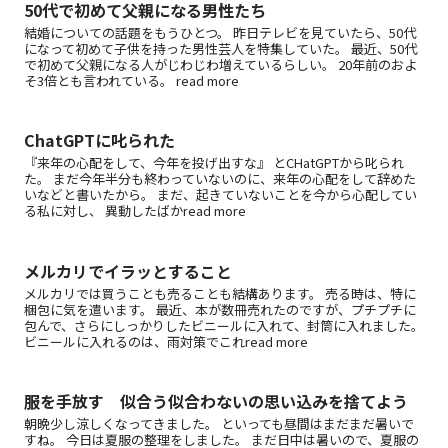
50代で初めて父親になる男性たち
結婚についての話題をもうひとつ。 昨日テレビを見ていたら、50代
になって初めて子供を持った男性芸人を特集していた。 最近、50代
で初めて父親になる人がじわじわ増えているらしい。 20年前のおよ
そ3倍とも言われている。 read more
ChatGPTに叱られた
『来年の心配をして、今年を投げ出すな』 とCHatGPTから叱られ
た。 まだ今年半分も終わっていないのに、来年の心配をして辞めた
いなどと書いたから。 まだ、起きていないことを今から心配してい
る私に対し、 異動したばかread more
メルカリでイラッとすること
メルカリでは買うことも売ることも結構あります。 売る時は、特に
梱包に気を遣います。 最近、本が数冊売れたのですが、プチプチに
包んで、さらにしっかりしたビニールに入れて、封筒に入れました。
ビニールに入れるのは、雨対策でこれread more
服を手放す 似合う似合わないの思い込みを捨てよう
朝晩少し涼しくなってきました。 といっても昼間はまだまだ暑いで
すね。 今日は夏服の整理をしました。 まだ日中は暑いので、夏服の