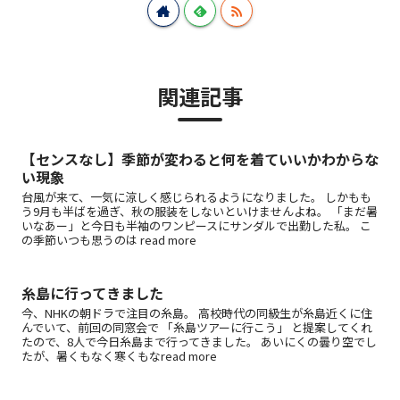
関連記事
【センスなし】季節が変わると何を着ていいかわからな
い現象
台風が来て、一気に涼しく感じられるようになりました。 しかもも
う9月も半ばを過ぎ、秋の服装をしないといけませんよね。 「まだ暑
いなあー」と今日も半袖のワンピースにサンダルで出勤した私。 こ
の季節いつも思うのは read more
糸島に行ってきました
今、NHKの朝ドラで注目の糸島。 高校時代の同級生が糸島近くに住
んでいて、前回の同窓会で 「糸島ツアーに行こう」 と提案してくれ
たので、8人で今日糸島まで行ってきました。 あいにくの曇り空でし
たが、暑くもなく寒くもなread more