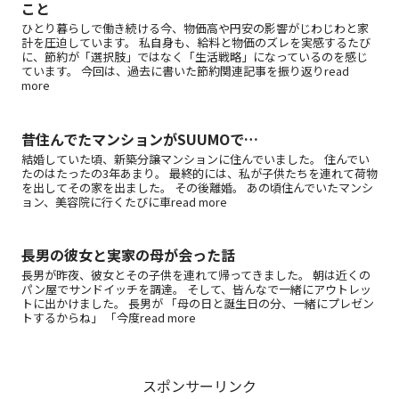
こと
ひとり暮らしで働き続ける今、物価高や円安の影響がじわじわと家
計を圧迫しています。 私自身も、給料と物価のズレを実感するたび
に、節約が「選択肢」ではなく「生活戦略」になっているのを感じ
ています。 今回は、過去に書いた節約関連記事を振り返りread
more
昔住んでたマンションがSUUMOで…
結婚していた頃、新築分譲マンションに住んでいました。 住んでい
たのはたったの3年あまり。 最終的には、私が子供たちを連れて荷物
を出してその家を出ました。 その後離婚。 あの頃住んでいたマンシ
ョン、美容院に行くたびに車read more
長男の彼女と実家の母が会った話
長男が昨夜、彼女とその子供を連れて帰ってきました。 朝は近くの
パン屋でサンドイッチを調達。 そして、皆んなで一緒にアウトレッ
トに出かけました。 長男が 「母の日と誕生日の分、一緒にプレゼン
トするからね」 「今度read more
スポンサーリンク