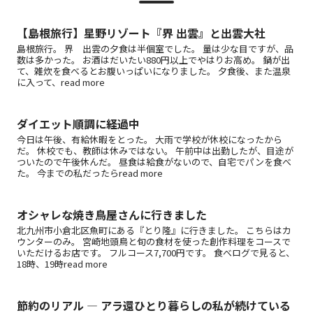
【島根旅行】星野リゾート『界 出雲』と出雲大社
島根旅行。 界 出雲の夕食は半個室でした。 量は少な目ですが、品
数は多かった。 お酒はだいたい880円以上でやはりお高め。 鍋が出
て、雑炊を食べるとお腹いっぱいになりました。 夕食後、また温泉
に入って、read more
ダイエット順調に経過中
今日は午後、有給休暇をとった。 大雨で学校が休校になったから
だ。 休校でも、教師は休みではない。 午前中は出勤したが、目途が
ついたので午後休んだ。 昼食は給食がないので、自宅でパンを食べ
た。 今までの私だったらread more
オシャレな焼き鳥屋さんに行きました
北九州市小倉北区魚町にある『とり隆』に行きました。 こちらはカ
ウンターのみ。 宮崎地頭鳥と旬の食材を使った創作料理をコースで
いただけるお店です。 フルコース7,700円です。 食べログで見ると、
18時、19時read more
節約のリアル ― アラ還ひとり暮らしの私が続けている