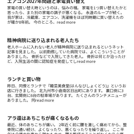
エアコン2027年問題と家電買い替え
家電の買い替え時というのは、悩みの種。 家電を1つ買い替えたかと
思ったら、また別の家電の調子が悪くなる。 永遠のループが続く。
我が家は、冷蔵庫、エアコン、洗濯機をほぼ同時期に買い替えたの
が確か8年前。 今のところ、read more
精神病院に送り込まれる老人たち
老人ホームに入れない老人が精神病院に送り込まれるというネット
記事を見ました。 以前勤務していた病院では、よくこういうことが
ありました。 骨折などで入院してきた老人。 骨折は何とか治ったけ
ど、入院生活の間に認知症を発症してしread more
ランチと買い物
昨日、同僚とランチで『韓菜美食堂(はんなびしょくどう)』というお
店に行きました。 北九州市小倉南区日出町にあります。 裏口側に3
台、玄関側に6台の駐車場があります。 たくさんのランチメニューが
ありました。 同read more
アラ還はあちこちが痛くなるもの
最近、体のあちこちが痛い。 2年近く前に腰を激しく痛めてから、整
骨院に通い続け、よくなったり、悪くなったりを繰り返し。 ここ半