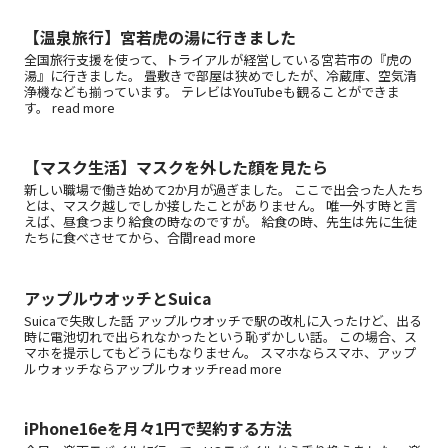
【温泉旅行】宮若虎の湯に行きました
全国旅行支援を使って、トライアルが経営している宮若市の『虎の
湯』に行きました。 畳敷きで部屋は狭めでしたが、冷蔵庫、空気清
浄機なども揃っています。 テレビはYouTubeも観ることができま
す。 read more
【マスク生活】マスクを外した顔を見たら
新しい職場で働き始めて2か月が過ぎました。 ここで出会った人たち
とは、マスク越しでしか接したことがありません。 唯一外す時と言
えば、昼食つまり給食の時なのですが。 給食の時、先生は先に生徒
たちに食べさせてから、合間read more
アップルウオッチとSuica
Suicaで失敗した話 アップルウオッチで駅の改札に入ったけど、出る
時に電池切れで出られなかったという恥ずかしい話。 この場合、ス
マホを提示してもどうにもなりません。 スマホならスマホ、アップ
ルウォッチならアップルウォッチread more
iPhone16eを月々1円で契約する方法