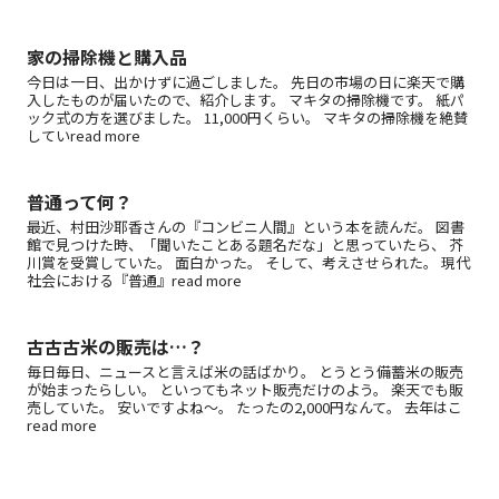
家の掃除機と購入品
今日は一日、出かけずに過ごしました。 先日の市場の日に楽天で購
入したものが届いたので、紹介します。 マキタの掃除機です。 紙パ
ック式の方を選びました。 11,000円くらい。 マキタの掃除機を絶賛
していread more
普通って何？
最近、村田沙耶香さんの『コンビニ人間』という本を読んだ。 図書
館で見つけた時、「聞いたことある題名だな」と思っていたら、 芥
川賞を受賞していた。 面白かった。 そして、考えさせられた。 現代
社会における『普通』read more
古古古米の販売は…？
毎日毎日、ニュースと言えば米の話ばかり。 とうとう備蓄米の販売
が始まったらしい。 といってもネット販売だけのよう。 楽天でも販
売していた。 安いですよね～。 たったの2,000円なんて。 去年はこ
read more