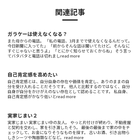
関連記事
ガラケーは使えなくなる？
また母からの電話。 「私の電話、3月までで使えなくなるんだって。
今日新聞に入ってた」 「前からそんな話は聞いてたけど。そんなに
すぐじゃないと思うよ」 「とにかく知らせておくからね」 そう言っ
てバタバタと電話は切れましread more
自己肯定感を高めたい
自己肯定感とは、自分自身の存在や価値を肯定し、ありのままの自
分を受け入れることだそうです。 他人と比較するのではなく、自分
自身が自分をかけがえのない存在として認めることです。 私自身、
自己肯定感がかなり低いとread more
実家じまい２
実家じまい 実家じまい中の友人。 やっと片付けが終わり、不動産屋
と契約を交わし、家を引き渡したそう。 最後の最後まで家の中をチ
ェックして、お金になりそうなものを探す。 古いお酒、引き出物ら
しきシーツや陶器類などなど。read more