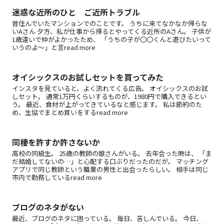
迷惑な近所のひと ご近所トラブル
昔住んでいたマンションでのことです。 うちに来てなかなか帰らな
いAさん 夕方、私が仕事から帰るとやってくる近所のAさん。 子供が
1歳違いで仲がよかったため、 「うちの子が〇〇くんと遊びたいって
いうのよ～」と言read more
オイシックスのお試しセットを買ってみた
インスタを見ていると、よく流れてくる広告。 オイシックスのお試
しセット。 通常1万円くらいするものが、1980円で購入できるとい
う。 最近、食材が上がってきているなと感じます。 私は節約のた
め、生協でまとめ買いをするread more
同棲を許すか許さないか
高校の同級生。 25歳の教師の娘さんがいる。 去年会った時は、 「ま
だ結婚してないの…」と心配する口ぶりだったのだが。 マッチング
アプリで同じ教師という職業の男性と出会ったらしい。 相手は同じ
市内で勤務しているread more
ブログのネタがない
最近、ブログのネタに困っている。 毎日、苦しんでいる。 今日、